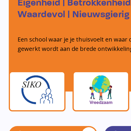
Op de Vlinder werken we met De Vreedzame
besteden we veel aandacht aan het thema:
groep die rekening met elkaar houdt e