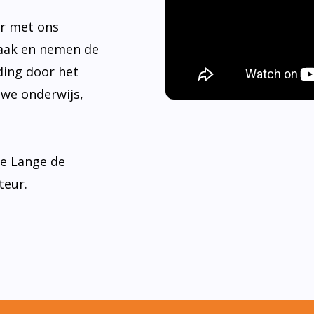
De V
Scho