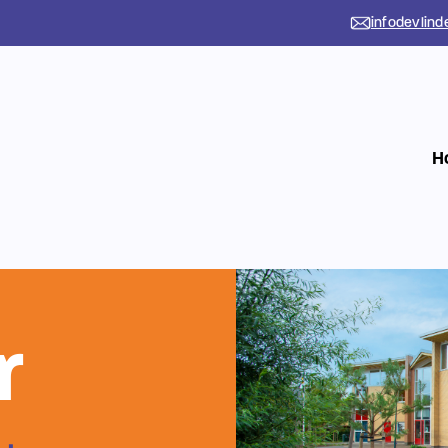
ding door het
infodevlind
 we onderwijs,
de Lange de
H
teur.
 we met elkaa