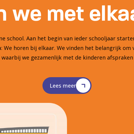
Iedere week kri
School. We will
en actieve lede
en de school be
zij deel uitmak
bijdrage aan te 
anderen, zich v
belang: initiatie
Lees meer