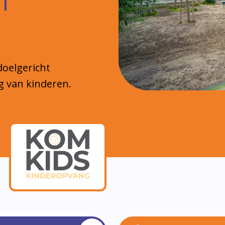
 school. Aan het begin van ieder schooljaar star
 We horen bij elkaar. We vinden het belangrijk om 
n waarbij we gezamenlijk met de kinderen afsprake
Lees meer