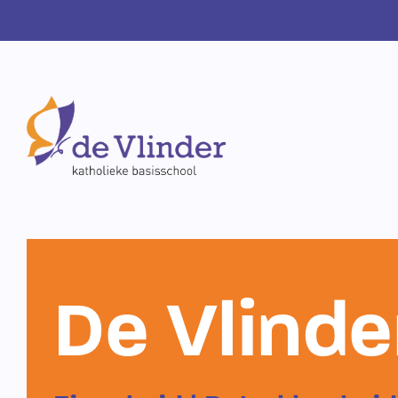
tijd om u te informeren. Middels een rondlei
kindcentrum, proeft u de sfeer en ziet u hoe
zorg en opvang, integraal vormgeven.
Belt u met 010 4717036 en vraag naar Marc 
directeur of Roos Vergouwe de adjunct-direc
Zo gaan