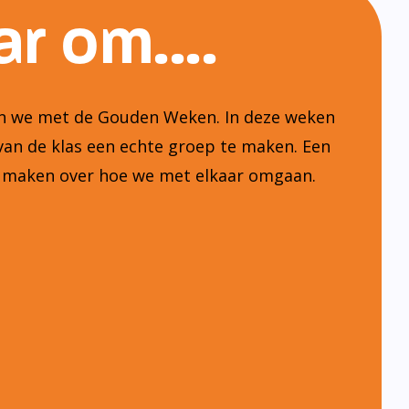
jgen de kinderen een les van De Vreedzame
en kinderen opvoeden tot verantwoordelijke
n van de gemeenschap. Daartoe wordt de klas
schouwd als oefenplaats. Kinderen leren dat
en van de gemeenschap en leren daar een
leveren. Ze leren oog en oor te hebben voor
erantwoordelijk te voelen voor het algemeen
frijk, zorgzaam en betrokken te zijn.