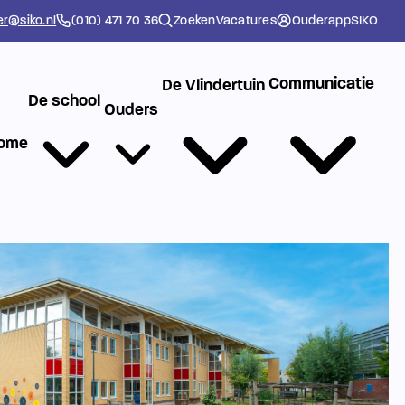
er@siko.nl
(010) 471 70 36
Zoeken
Vacatures
Ouderapp
SIKO
Communicatie
De Vlindertuin
De school
Ouders
ome
r om....