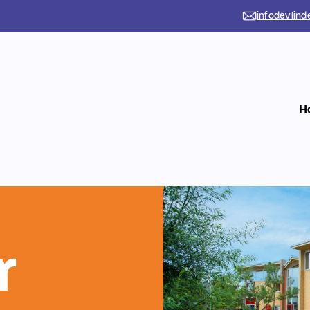
infodevlind
H
r