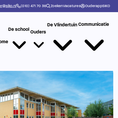
er@siko.nl
(010) 471 70 36
Zoeken
Vacatures
Ouderapp
SIKO
Communicatie
De Vlindertuin
De school
Ouders
ome