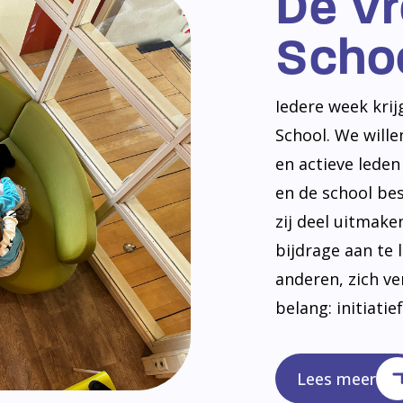
De V
Scho
Iedere week kri
School. We will
en actieve lede
en de school be
zij deel uitmak
bijdrage aan te 
anderen, zich v
belang: initiatie
Lees meer