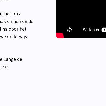
er met ons
aak en nemen de
ding door het
 we onderwijs,
de Lange de
teur.