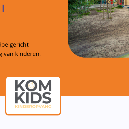
 |
doelgericht
g van kinderen.