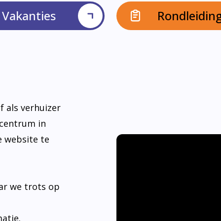
Vakanties
Rondleidin
f als verhuizer
dcentrum in
e website te
ar we trots op
matie.