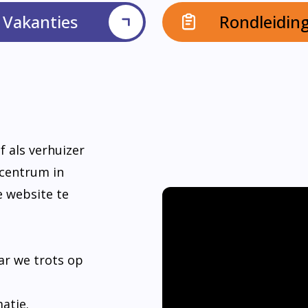
Vakanties
Rondleidin
f als verhuizer
dcentrum in
e website te
ar we trots op
matie.