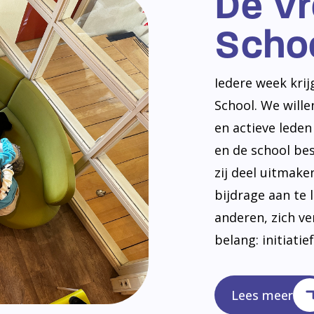
De V
Scho
Iedere week kri
School. We will
en actieve lede
en de school be
zij deel uitmak
bijdrage aan te 
anderen, zich v
belang: initiatie
Lees meer