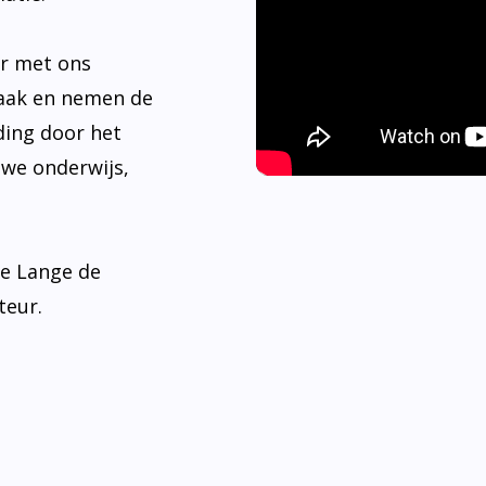
er met ons
aak en nemen de
ding door het
 we onderwijs,
de Lange de
teur.