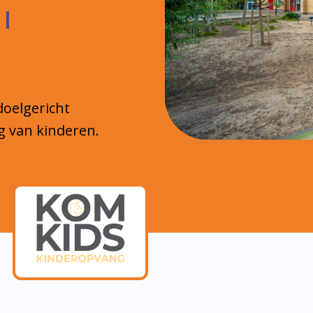
 |
doelgericht
g van kinderen.