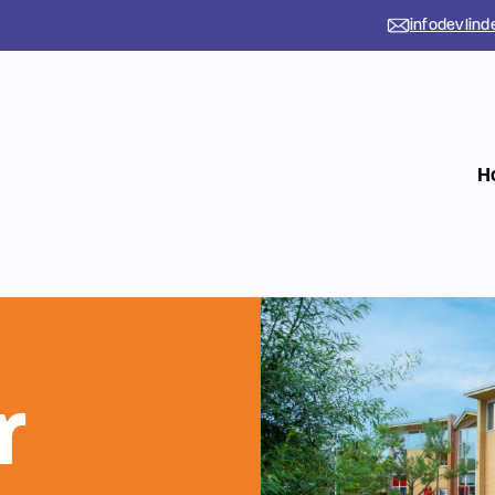
infodevlind
H
r