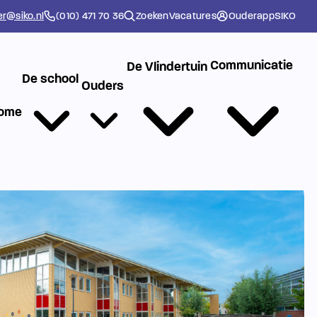
er@siko.nl
(010) 471 70 36
Zoeken
Vacatures
Ouderapp
SIKO
Communicatie
De Vlindertuin
De school
Ouders
ome